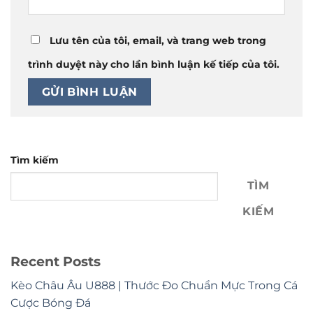
Lưu tên của tôi, email, và trang web trong
trình duyệt này cho lần bình luận kế tiếp của tôi.
Tìm kiếm
TÌM
KIẾM
Recent Posts
Kèo Châu Âu U888 | Thước Đo Chuẩn Mực Trong Cá
Cược Bóng Đá