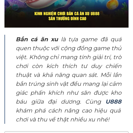
Bắn cá ăn xu
là tựa game đã quá
quen thuộc với cộng đồng game thủ
việt. Không chỉ mang tính giải trí, trò
chơi còn kích thích tư duy chiến
thuật và khả năng quan sát. Mỗi lần
bắn trúng sinh vật đều mang lại cảm
giác phấn khích như săn được kho
báu giữa đại dương. Cùng
U888
khám phá cách nâng cao hiệu quả
chơi và thu về thật nhiều xu nhé!