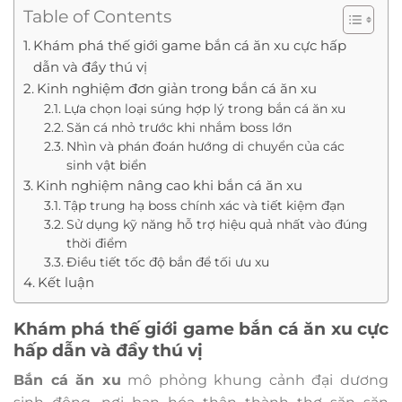
Table of Contents
Khám phá thế giới game bắn cá ăn xu cực hấp
dẫn và đầy thú vị
Kinh nghiệm đơn giản trong bắn cá ăn xu
Lựa chọn loại súng hợp lý trong bắn cá ăn xu
Săn cá nhỏ trước khi nhắm boss lớn
Nhìn và phán đoán hướng di chuyển của các
sinh vật biển
Kinh nghiệm nâng cao khi bắn cá ăn xu
Tập trung hạ boss chính xác và tiết kiệm đạn
Sử dụng kỹ năng hỗ trợ hiệu quả nhất vào đúng
thời điểm
Điều tiết tốc độ bắn để tối ưu xu
Kết luận
Khám phá thế giới game bắn cá ăn xu cực
hấp dẫn và đầy thú vị
Bắn cá ăn xu
mô phỏng khung cảnh đại dương