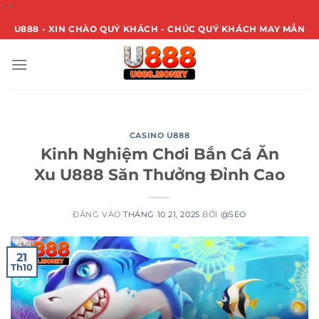
Bỏ
"
"
qua
U888 - XIN CHÀO QUÝ KHÁCH - CHÚC QUÝ KHÁCH MAY MẮN
nội
dung
CASINO U888
Kinh Nghiệm Chơi Bắn Cá Ăn
Xu U888 Săn Thưởng Đỉnh Cao
ĐĂNG VÀO
THÁNG 10 21, 2025
BỞI
@SEO
21
Th10