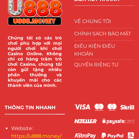
VỀ CHÚNG TÔI
CHÍNH SÁCH BẢO MẬT
Chúng tôi có các trò
chơi phù hợp với mọi
ĐIỀU KIỆN ĐIỀU
người chơi khi chơi
KHOẢN
Casino Online. Không
chỉ có hàng trăm trò
chơi Casino, chúng tôi
QUYỀN RIÊNG TƯ
còn gửi tặng nhiều
phần thưởng và
khuyến mãi cho các
thành viên của mình.
THÔNG TIN NHANH
Website:
https://u888.money/