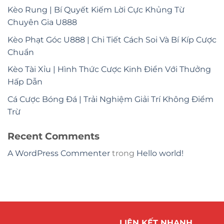
Kèo Rung | Bí Quyết Kiếm Lời Cực Khủng Từ
Chuyên Gia U888
Kèo Phạt Góc U888 | Chi Tiết Cách Soi Và Bí Kíp Cược
Chuẩn
Kèo Tài Xỉu | Hình Thức Cược Kinh Điển Với Thưởng
Hấp Dẫn
Cá Cược Bóng Đá | Trải Nghiệm Giải Trí Không Điểm
Trừ
Recent Comments
A WordPress Commenter
trong
Hello world!
LIÊN KẾT NHANH