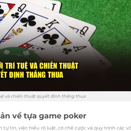
tuệ và chiến thuật quyết định thắng thua
bản về tựa game poker
 tự tin, việc hiểu rõ luật, cơ chế cược và quy trình các 