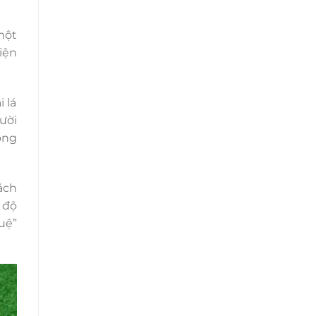
một
iện
 lá
ười
ông
ách
 độ
uệ”