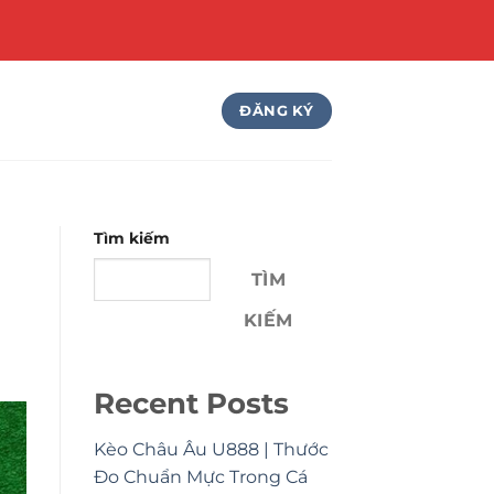
ĐĂNG KÝ
Tìm kiếm
TÌM
KIẾM
Recent Posts
Kèo Châu Âu U888 | Thước
Đo Chuẩn Mực Trong Cá