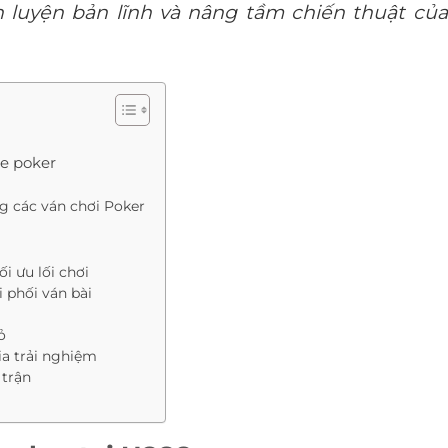
n luyện bản lĩnh và nâng tầm chiến thuật của
8
me poker
g các ván chơi Poker
i ưu lối chơi
i phối ván bài
ỏ
ia trải nghiệm
 trận