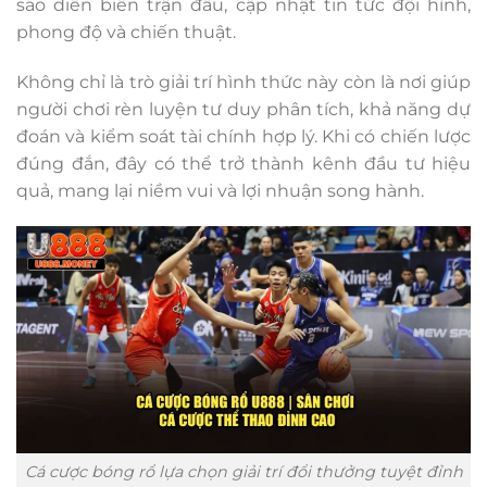
sao diễn biến trận đấu, cập nhật tin tức đội hình,
phong độ và chiến thuật.
Không chỉ là trò giải trí hình thức này còn là nơi giúp
người chơi rèn luyện tư duy phân tích, khả năng dự
đoán và kiểm soát tài chính hợp lý. Khi có chiến lược
đúng đắn, đây có thể trở thành kênh đầu tư hiệu
quả, mang lại niềm vui và lợi nhuận song hành.
Cá cược bóng rổ lựa chọn giải trí đổi thưởng tuyệt đỉnh