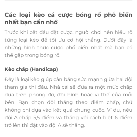
Các loại kèo cá cược bóng rổ phổ biến
nhất bạn cần nhớ
Trước khi bắt đầu đặt cược, người chơi nên hiểu rõ
từng loại kèo để tối ưu cơ hội thắng. Dưới đây là
những hình thức cược phổ biến nhất mà bạn có
thể gặp trong bóng rổ.
Kèo chấp (Handicap)
Đây là loại kèo giúp cân bằng sức mạnh giữa hai đội
tham gia thi đấu. Nhà cái sẽ đưa ra một mức chấp
dựa trên phong độ, đội hình hoặc vị thế của mỗi
bên. Bạn chọn đội thắng theo điểm chấp, chứ
không chỉ dựa vào kết quả chung cuộc. Ví dụ, nếu
đội A chấp 5,5 điểm và thắng với cách biệt 6 điểm
trở lên thì đặt vào đội A sẽ thắng.