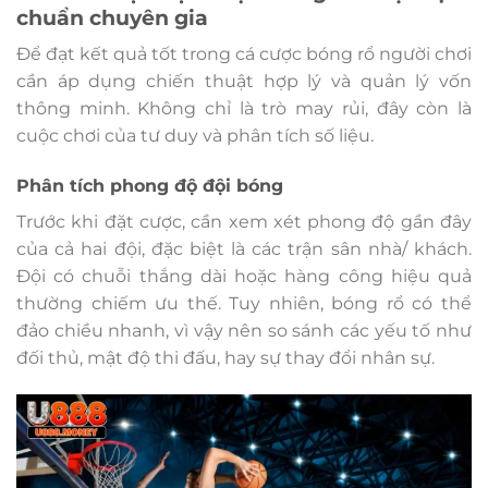
chuẩn chuyên gia
Để đạt kết quả tốt trong cá cược bóng rổ người chơi
cần áp dụng chiến thuật hợp lý và quản lý vốn
thông minh. Không chỉ là trò may rủi, đây còn là
cuộc chơi của tư duy và phân tích số liệu.
Phân tích phong độ đội bóng
Trước khi đặt cược, cần xem xét phong độ gần đây
của cả hai đội, đặc biệt là các trận sân nhà/ khách.
Đội có chuỗi thắng dài hoặc hàng công hiệu quả
thường chiếm ưu thế. Tuy nhiên, bóng rổ có thể
đảo chiều nhanh, vì vậy nên so sánh các yếu tố như
đối thủ, mật độ thi đấu, hay sự thay đổi nhân sự.