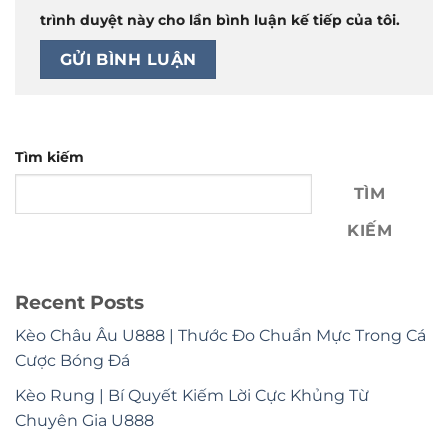
trình duyệt này cho lần bình luận kế tiếp của tôi.
Tìm kiếm
TÌM
KIẾM
Recent Posts
Kèo Châu Âu U888 | Thước Đo Chuẩn Mực Trong Cá
Cược Bóng Đá
Kèo Rung | Bí Quyết Kiếm Lời Cực Khủng Từ
Chuyên Gia U888