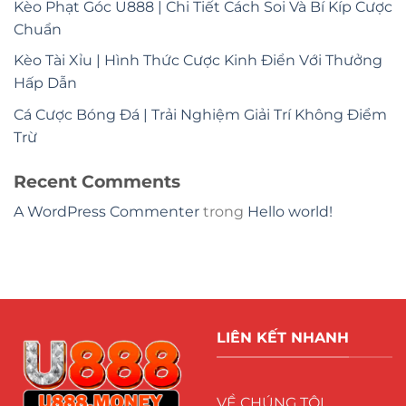
Kèo Phạt Góc U888 | Chi Tiết Cách Soi Và Bí Kíp Cược
Chuẩn
Kèo Tài Xỉu | Hình Thức Cược Kinh Điển Với Thưởng
Hấp Dẫn
Cá Cược Bóng Đá | Trải Nghiệm Giải Trí Không Điểm
Trừ
Recent Comments
A WordPress Commenter
trong
Hello world!
LIÊN KẾT NHANH
VỀ CHÚNG TÔI