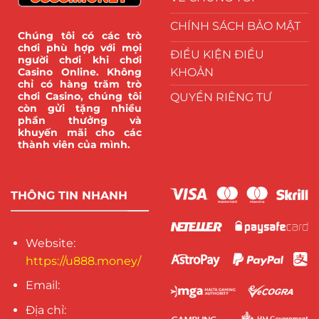
CHÍNH SÁCH BẢO MẬT
Chúng tôi có các trò
chơi phù hợp với mọi
ĐIỀU KIỆN ĐIỀU
người chơi khi chơi
KHOẢN
Casino Online. Không
chỉ có hàng trăm trò
chơi Casino, chúng tôi
QUYỀN RIÊNG TƯ
còn gửi tặng nhiều
phần thưởng và
khuyến mãi cho các
thành viên của mình.
THÔNG TIN NHANH
Website:
https://u888.money/
Email:
Địa chỉ: