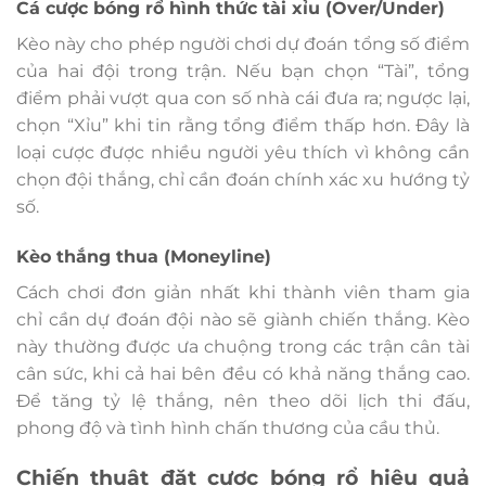
Cá cược bóng rổ hình thức tài xỉu (Over/Under)
Kèo này cho phép người chơi dự đoán tổng số điểm
của hai đội trong trận. Nếu bạn chọn “Tài”, tổng
điểm phải vượt qua con số nhà cái đưa ra; ngược lại,
chọn “Xỉu” khi tin rằng tổng điểm thấp hơn. Đây là
loại cược được nhiều người yêu thích vì không cần
chọn đội thắng, chỉ cần đoán chính xác xu hướng tỷ
số.
Kèo thắng thua (Moneyline)
Cách chơi đơn giản nhất khi thành viên tham gia
chỉ cần dự đoán đội nào sẽ giành chiến thắng. Kèo
này thường được ưa chuộng trong các trận cân tài
cân sức, khi cả hai bên đều có khả năng thắng cao.
Để tăng tỷ lệ thắng, nên theo dõi lịch thi đấu,
phong độ và tình hình chấn thương của cầu thủ.
Chiến thuật đặt cược bóng rổ hiệu quả