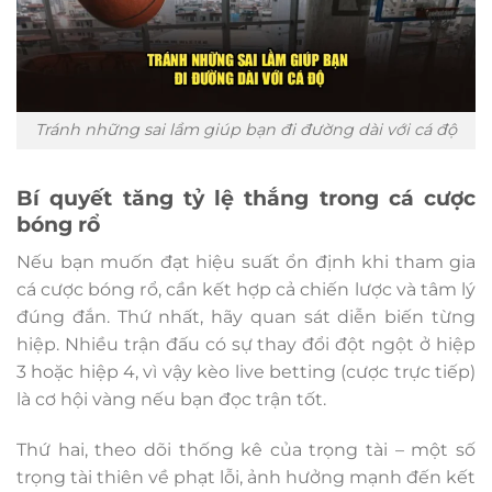
Tránh những sai lầm giúp bạn đi đường dài với cá độ
Bí quyết tăng tỷ lệ thắng trong cá cược
bóng rổ
Nếu bạn muốn đạt hiệu suất ổn định khi tham gia
cá cược bóng rổ, cần kết hợp cả chiến lược và tâm lý
đúng đắn. Thứ nhất, hãy quan sát diễn biến từng
hiệp. Nhiều trận đấu có sự thay đổi đột ngột ở hiệp
3 hoặc hiệp 4, vì vậy kèo live betting (cược trực tiếp)
là cơ hội vàng nếu bạn đọc trận tốt.
Thứ hai, theo dõi thống kê của trọng tài – một số
trọng tài thiên về phạt lỗi, ảnh hưởng mạnh đến kết