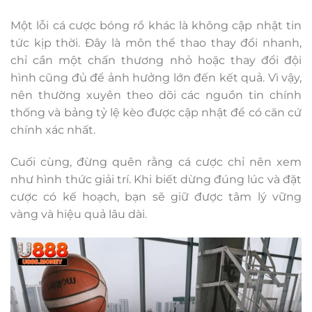
Một lỗi cá cược bóng rổ khác là không cập nhật tin
tức kịp thời. Đây là môn thể thao thay đổi nhanh,
chỉ cần một chấn thương nhỏ hoặc thay đổi đội
hình cũng đủ để ảnh hưởng lớn đến kết quả. Vì vậy,
nên thường xuyên theo dõi các nguồn tin chính
thống và bảng tỷ lệ kèo được cập nhật để có căn cứ
chính xác nhất.
Cuối cùng, đừng quên rằng cá cược chỉ nên xem
như hình thức giải trí. Khi biết dừng đúng lúc và đặt
cược có kế hoạch, bạn sẽ giữ được tâm lý vững
vàng và hiệu quả lâu dài.