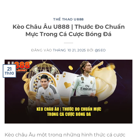
THỂ THAO U888
Kèo Châu Âu U888 | Thước Đo Chuẩn
Mực Trong Cá Cược Bóng Đá
ĐĂNG VÀO
THÁNG 10 21, 2025
BỞI
@SEO
21
Th10
Kèo châu Âu một trong những hình thức cá cược