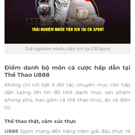
Trải nghiệm nhiều tiện ích tại CR Sport
Điểm danh bộ môn cá cược hấp dẫn tại
Thể Thao U888
Không chỉ nổi bật ở đối tác, chuyên mục còn hấp
dẫn lượng lớn tín đồ nhờ danh mục sản phẩm
phong phú, bao gồm cả thể thao thực, ảo và điện
tử.
Thể thao thật, cảm xúc thực
U888
Sport mang đến hàng trăm giải đấu thực tế