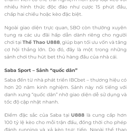
nhiều hình thức độc đáo như cược 15 phút đầu,
chấp hai chiều hoặc kèo đặc biệt.
Ngoài giao diện trực quan, SBO còn thường xuyên
tung ra các ưu đãi hấp dẫn dành riêng cho người
chơi tại
Thể Thao U888
, giúp bạn tối ưu vốn và tăng
cơ hội thắng lớn. Do đó, đây là một trong những
sảnh chơi thu hút bet thủ hàng đầu của nhà cái.
Saba Sport – Sảnh “quốc dân”
Saba đến từ nhà phát triển IBCbet – thương hiệu có
hơn 20 năm kinh nghiệm. Sảnh này nổi tiếng với
danh xưng “quốc dân” nhờ giao diện dễ sử dụng và
tốc độ cập nhật nhanh.
Điểm đặc sắc của Saba tại
U888
là cung cấp hơn
100 tỷ lệ kèo cho mỗi trận đấu, đồng thời cho phép
đánh running và xả kèo trực tiếp. Ngoài thể thao