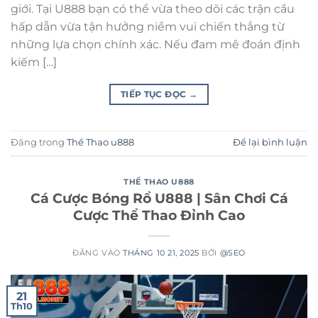
giới. Tại U888 bạn có thể vừa theo dõi các trận cầu
hấp dẫn vừa tận hưởng niềm vui chiến thắng từ
những lựa chọn chính xác. Nếu đam mê đoán định
kiếm […]
TIẾP TỤC ĐỌC
→
Đăng trong
Thể Thao u888
Để lại bình luận
THỂ THAO U888
Cá Cược Bóng Rổ U888 | Sân Chơi Cá
Cược Thể Thao Đỉnh Cao
ĐĂNG VÀO
THÁNG 10 21, 2025
BỞI
@SEO
21
Th10