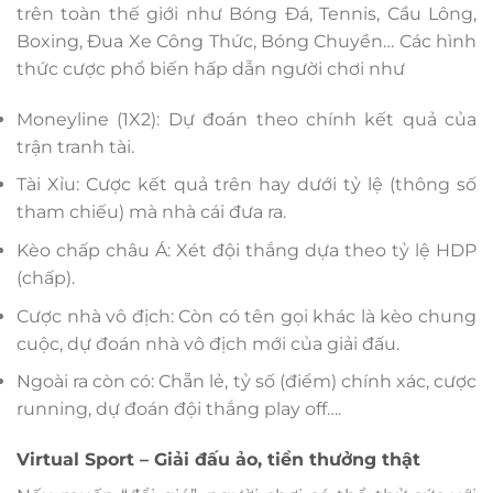
trên toàn thế giới như Bóng Đá, Tennis, Cầu Lông,
Boxing, Đua Xe Công Thức, Bóng Chuyền… Các hình
thức cược phổ biến hấp dẫn người chơi như
Moneyline (1X2): Dự đoán theo chính kết quả của
trận tranh tài.
Tài Xỉu: Cược kết quả trên hay dưới tỷ lệ (thông số
tham chiếu) mà nhà cái đưa ra.
Kèo chấp châu Á: Xét đội thắng dựa theo tỷ lệ HDP
(chấp).
Cược nhà vô địch: Còn có tên gọi khác là kèo chung
cuộc, dự đoán nhà vô địch mới của giải đấu.
Ngoài ra còn có: Chẵn lẻ, tỷ số (điểm) chính xác, cược
running, dự đoán đội thắng play off….
Virtual Sport – Giải đấu ảo, tiền thưởng thật