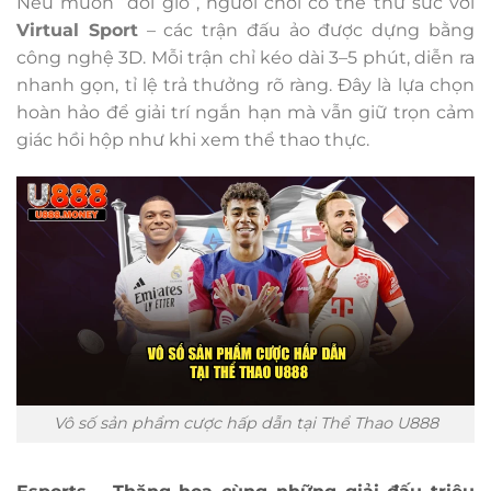
Nếu muốn “đổi gió”, người chơi có thể thử sức với
Virtual Sport
– các trận đấu ảo được dựng bằng
công nghệ 3D. Mỗi trận chỉ kéo dài 3–5 phút, diễn ra
nhanh gọn, tỉ lệ trả thưởng rõ ràng. Đây là lựa chọn
hoàn hảo để giải trí ngắn hạn mà vẫn giữ trọn cảm
giác hồi hộp như khi xem thể thao thực.
Vô số sản phẩm cược hấp dẫn tại Thể Thao U888